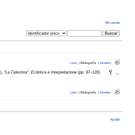
Mi cuenta
Lista
|
Bibliografía
|
Detalles
.),
"La Celestina": Ecdotica e Interpretazione
(pp. 97–120).
Lista
|
Bibliografía
|
Detalles
Ayuda