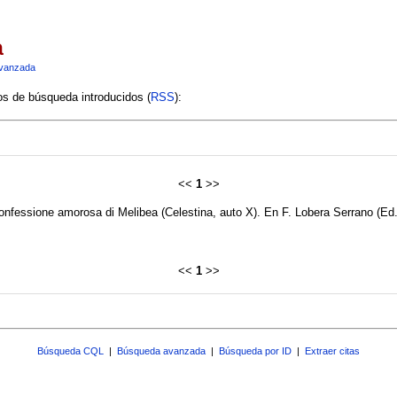
a
vanzada
ios de búsqueda introducidos (
RSS
):
<<
1
>>
onfessione amorosa di Melibea (Celestina, auto X). En F. Lobera Serrano (Ed
<<
1
>>
Búsqueda CQL
|
Búsqueda avanzada
|
Búsqueda por ID
|
Extraer citas