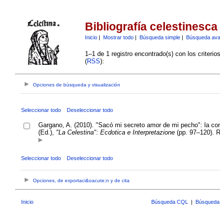
Bibliografía celestinesca
Inicio
|
Mostrar todo
|
Búsqueda simple
|
Búsqueda av
1–1 de 1 registro encontrado(s) con los criteri
(
RSS
):
Opciones de búsqueda y visualización
Seleccionar todo
Deseleccionar todo
Gargano, A. (2010). "Sacó mi secreto amor de mi pecho": la con
(Ed.),
"La Celestina": Ecdotica e Interpretazione
(pp. 97–120). R
Seleccionar todo
Deseleccionar todo
Opciones, de exportaci&oacute;n y de cita
Inicio
Búsqueda CQL
|
Búsqueda