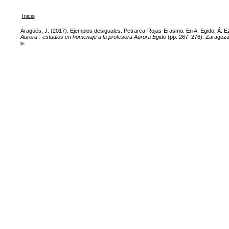
Inicio
Aragüés, J. (2017). Ejemplos desiguales. Petrarca-Rojas-Erasmo. En A. Egido, Á. Ezam
Aurora": estudios en homenaje a la profesora Aurora Egido
(pp. 267–276). Zaragoza: 