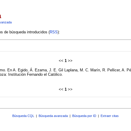
a
vanzada
ios de búsqueda introducidos (
RSS
):
<<
1
>>
o. En A. Egido, Á. Ezama, J. E. Gil Laplana, M. C. Marín, R. Pellicer, A. Pé
za: Institución Fernando el Católico.
<<
1
>>
Búsqueda CQL
|
Búsqueda avanzada
|
Búsqueda por ID
|
Extraer citas