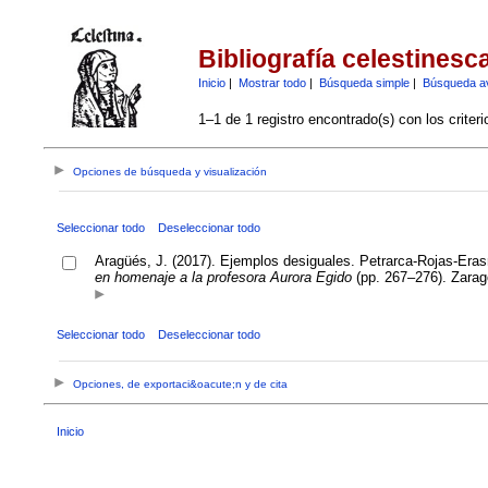
Bibliografía celestinesc
Inicio
|
Mostrar todo
|
Búsqueda simple
|
Búsqueda a
1–1 de 1 registro encontrado(s) con los criter
Opciones de búsqueda y visualización
Seleccionar todo
Deseleccionar todo
Aragüés, J. (2017). Ejemplos desiguales. Petrarca-Rojas-Erasm
en homenaje a la profesora Aurora Egido
(pp. 267–276). Zarago
Seleccionar todo
Deseleccionar todo
Opciones, de exportaci&oacute;n y de cita
Inicio