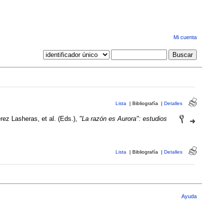
Mi cuenta
Lista
|
Bibliografía
|
Detalles
rez Lasheras, et al. (Eds.),
"La razón es Aurora": estudios
Lista
|
Bibliografía
|
Detalles
Ayuda