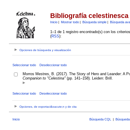
Bibliografía celestinesca
Inicio
|
Mostrar todo
|
Búsqueda simple
|
Búsqueda av
1–1 de 1 registro encontrado(s) con los criteri
(
RSS
):
Opciones de búsqueda y visualización
Seleccionar todo
Deseleccionar todo
Morros Mestres, B. (2017). The Story of Hero and Leander: A P
Companion to "Celestina"
(pp. 141–158). Leiden: Brill.
Seleccionar todo
Deseleccionar todo
Opciones, de exportaci&oacute;n y de cita
Inicio
Búsqueda CQL
|
Búsqueda