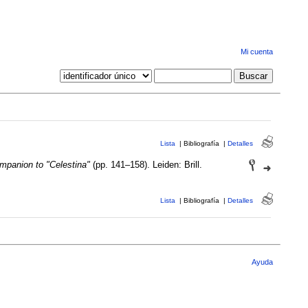
Mi cuenta
Lista
|
Bibliografía
|
Detalles
mpanion to "Celestina"
(pp. 141–158). Leiden: Brill.
Lista
|
Bibliografía
|
Detalles
Ayuda