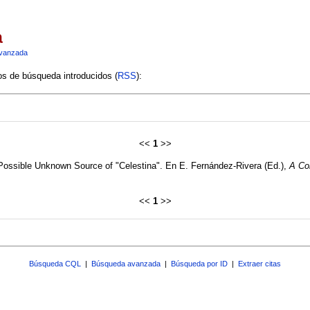
a
vanzada
ios de búsqueda introducidos (
RSS
):
<<
1
>>
 Possible Unknown Source of "Celestina". En E. Fernández-Rivera (Ed.),
A Co
<<
1
>>
Búsqueda CQL
|
Búsqueda avanzada
|
Búsqueda por ID
|
Extraer citas