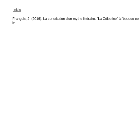
Inicio
François, J. (2016). La constitution d'un mythe littéraire: "La Célestine" à l'époque 