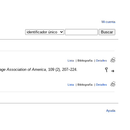
Mi cuenta
Lista
|
Bibliografía
|
Detalles
age Association of America
, 109 (2), 207–224.
Lista
|
Bibliografía
|
Detalles
Ayuda