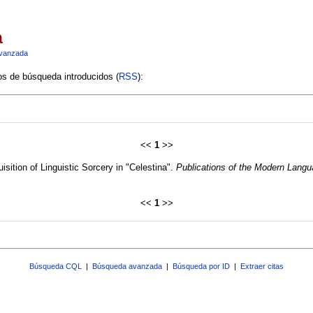
a
vanzada
ios de búsqueda introducidos (
RSS
):
<<
1
>>
sition of Linguistic Sorcery in "Celestina".
Publications of the Modern Langu
<<
1
>>
Búsqueda CQL
|
Búsqueda avanzada
|
Búsqueda por ID
|
Extraer citas