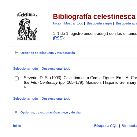
Bibliografía celestinesca
Inicio
|
Mostrar todo
|
Búsqueda simple
|
Búsqueda av
1–1 de 1 registro encontrado(s) con los criteri
(
RSS
):
Opciones de búsqueda y visualización
Seleccionar todo
Deseleccionar todo
Severin, D. S. (1993). Celestina as a Comic Figure. En I. A. Cor
the Fifth Centenary
(pp. 165–179). Madison: Hispanic Seminary 
Seleccionar todo
Deseleccionar todo
Opciones, de exportaci&oacute;n y de cita
Inicio
Búsqueda CQL
|
Búsqueda