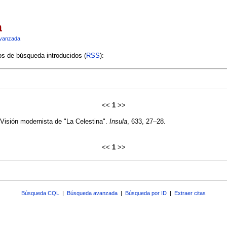
a
vanzada
ios de búsqueda introducidos (
RSS
):
<<
1
>>
 Visión modernista de "La Celestina".
Insula
, 633, 27–28.
<<
1
>>
Búsqueda CQL
|
Búsqueda avanzada
|
Búsqueda por ID
|
Extraer citas