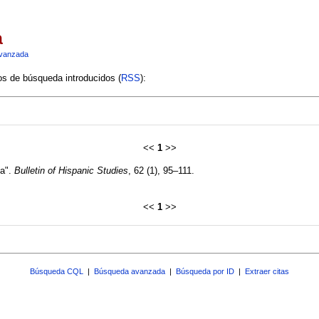
a
vanzada
ios de búsqueda introducidos (
RSS
):
<<
1
>>
na".
Bulletin of Hispanic Studies
, 62 (1), 95–111.
<<
1
>>
Búsqueda CQL
|
Búsqueda avanzada
|
Búsqueda por ID
|
Extraer citas