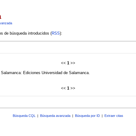
a
vanzada
ios de búsqueda introducidos (
RSS
):
<<
1
>>
. Salamanca: Ediciones Universidad de Salamanca.
<<
1
>>
Búsqueda CQL
|
Búsqueda avanzada
|
Búsqueda por ID
|
Extraer citas