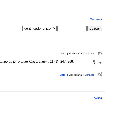
Mi cuenta
Lista
|
Bibliografía
|
Detalles
rationis Litterarum Universarum
, 21 (1), 247–268.
Lista
|
Bibliografía
|
Detalles
Ayuda