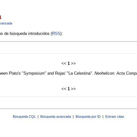
a
vanzada
ios de búsqueda introducidos (
RSS
):
<<
1
>>
etween Plato's "Symposium" and Rojas' "La Celestina".
Neohelicon: Acta Compa
<<
1
>>
Búsqueda CQL
|
Búsqueda avanzada
|
Búsqueda por ID
|
Extraer citas