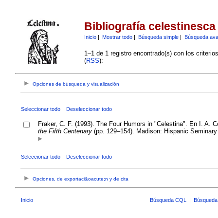
Bibliografía celestinesca
Inicio
|
Mostrar todo
|
Búsqueda simple
|
Búsqueda av
1–1 de 1 registro encontrado(s) con los criteri
(
RSS
):
Opciones de búsqueda y visualización
Seleccionar todo
Deseleccionar todo
Fraker, C. F. (1993). The Four Humors in "Celestina". En I. A. C
the Fifth Centenary
(pp. 129–154). Madison: Hispanic Seminary 
Seleccionar todo
Deseleccionar todo
Opciones, de exportaci&oacute;n y de cita
Inicio
Búsqueda CQL
|
Búsqueda