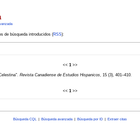
a
vanzada
ios de búsqueda introducidos (
RSS
):
<<
1
>>
Celestina".
Revista Canadiense de Estudios Hispanicos
, 15 (3), 401–410.
<<
1
>>
Búsqueda CQL
|
Búsqueda avanzada
|
Búsqueda por ID
|
Extraer citas