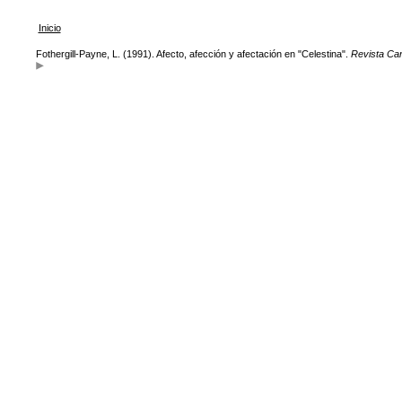
Inicio
Fothergill-Payne, L. (1991). Afecto, afección y afectación en "Celestina".
Revista Ca