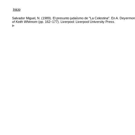
Inicio
Salvador Miguel, N. (1989). El presunto judaísmo de "La Celestina". En A. Deyermo
of Keith Whinnom
(pp. 162–177). Liverpool: Liverpool University Press.