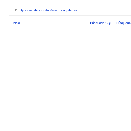
Opciones, de exportaci&oacute;n y de cita
Inicio
Búsqueda CQL
|
Búsqueda