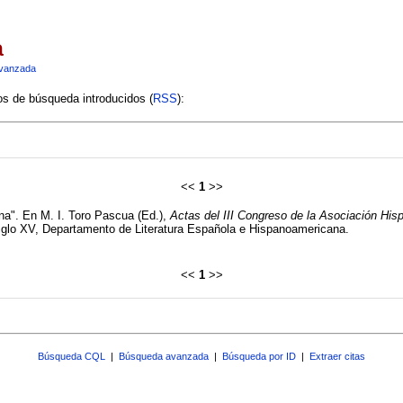
a
vanzada
ios de búsqueda introducidos (
RSS
):
<<
1
>>
tina". En M. I. Toro Pascua (Ed.),
Actas del III Congreso de la Asociación Hisp
iglo XV, Departamento de Literatura Española e Hispanoamericana.
<<
1
>>
Búsqueda CQL
|
Búsqueda avanzada
|
Búsqueda por ID
|
Extraer citas