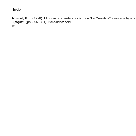
Inicio
Russell, P. E. (1978). El primer comentario crítico de "La Celestina": cómo un legista
"Quijote"
(pp. 295–321). Barcelona: Ariel.