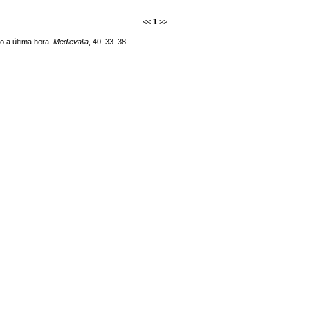
<<
1
>>
o a última hora.
Medievalia
, 40, 33–38.