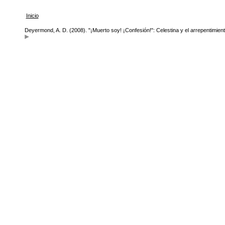
Inicio
Deyermond, A. D. (2008). "¡Muerto soy! ¡Confesión!": Celestina y el arrepentimient