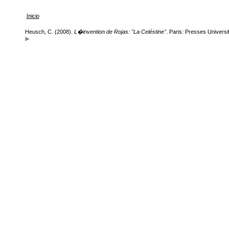
Inicio
Heusch, C. (2008).
L�invention de Rojas: "La Celéstine"
. Paris: Presses Universit