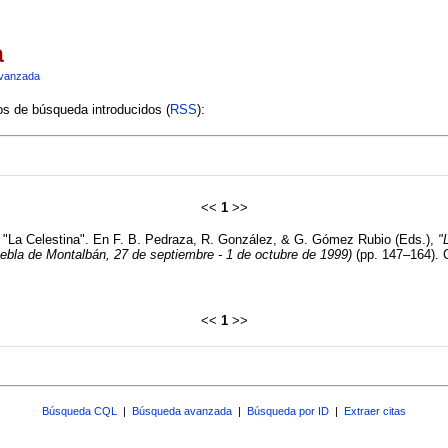
a
vanzada
ios de búsqueda introducidos (
RSS
):
<<
1
>>
e "La Celestina". En F. B. Pedraza, R. González, & G. Gómez Rubio (Eds.),
"
uebla de Montalbán, 27 de septiembre - 1 de octubre de 1999)
(pp. 147–164). 
<<
1
>>
Búsqueda CQL
|
Búsqueda avanzada
|
Búsqueda por ID
|
Extraer citas