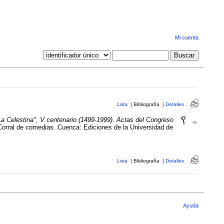
Mi cuenta
Lista
|
Bibliografía
|
Detalles
La Celestina", V centenario (1499-1999). Actas del Congreso
Corral de comedias. Cuenca: Ediciones de la Universidad de
Lista
|
Bibliografía
|
Detalles
Ayuda