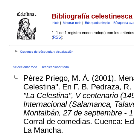
Bibliografía celestinesca
Inicio
|
Mostrar todo
|
Búsqueda simple
|
Búsqueda av
1–1 de 1 registro encontrado(s) con los criteri
(
RSS
):
Opciones de búsqueda y visualización
Seleccionar todo
Deseleccionar todo
Pérez Priego, M. Á. (2001). Mena
Celestina". En F. B. Pedraza, R
"La Celestina", V centenario (1
Internacional (Salamanca, Talav
Montalbán, 27 de septiembre - 1
Corral de comedias. Cuenca: Edi
La Mancha.