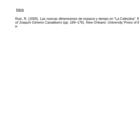
Inicio
Ruiz, R. (2005). Las nuevas dimensiones de espacio y tiempo en "La Celestina". E
of Joaquín Gimeno Casalduero
(pp. 169–176). New Orleans: University Press of t