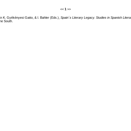
<<
1
>>
n K. Gyékényesi Gatto, & I. Bahler (Eds.),
Spain´s Literary Legacy. Studies in Spanish Liter
he South.