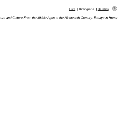
Lista
|
Bibliografía
|
Detalles
ature and Culture From the Middle Ages to the Nineteenth Century. Essays in Honor