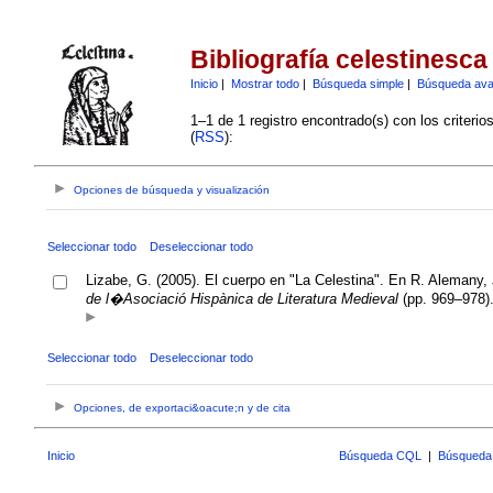
Bibliografía celestinesca
Inicio
|
Mostrar todo
|
Búsqueda simple
|
Búsqueda av
1–1 de 1 registro encontrado(s) con los criteri
(
RSS
):
Opciones de búsqueda y visualización
Seleccionar todo
Deseleccionar todo
Lizabe, G. (2005). El cuerpo en "La Celestina". En R. Alemany,
de l�Asociació Hispànica de Literatura Medieval
(pp. 969–978).
Seleccionar todo
Deseleccionar todo
Opciones, de exportaci&oacute;n y de cita
Inicio
Búsqueda CQL
|
Búsqueda