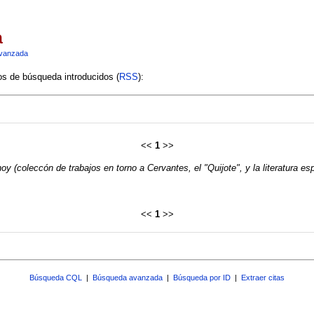
a
vanzada
ios de búsqueda introducidos (
RSS
):
<<
1
>>
y (coleccón de trabajos en torno a Cervantes, el "Quijote", y la literatura es
<<
1
>>
Búsqueda CQL
|
Búsqueda avanzada
|
Búsqueda por ID
|
Extraer citas