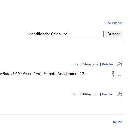
Mi cuenta
Lista
|
Bibliografía
|
Detalles
pañola del Siglo de Oro)
. Scripta Academiae, 12.
Lista
|
Bibliografía
|
Detalles
Ayuda