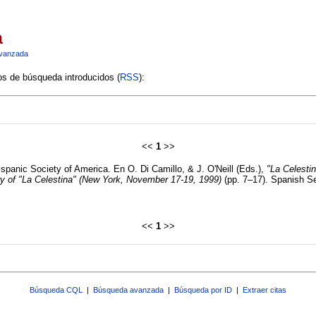
a
vanzada
ios de búsqueda introducidos (
RSS
):
<<
1
>>
ispanic Society of America. En O. Di Camillo, & J. O'Neill (Eds.),
"La Celesti
y of "La Celestina" (New York, November 17-19, 1999)
(pp. 7–17). Spanish Se
<<
1
>>
Búsqueda CQL
|
Búsqueda avanzada
|
Búsqueda por ID
|
Extraer citas