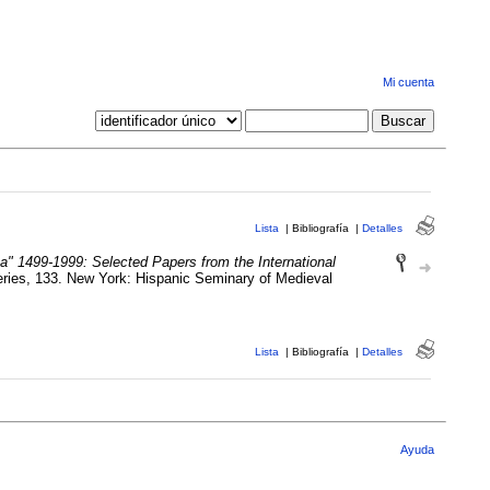
Mi cuenta
Lista
|
Bibliografía
|
Detalles
na" 1499-1999: Selected Papers from the International
ries, 133. New York: Hispanic Seminary of Medieval
Lista
|
Bibliografía
|
Detalles
Ayuda