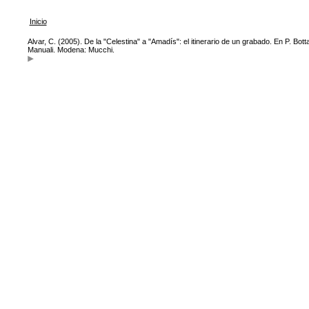
Inicio
Alvar, C. (2005). De la "Celestina" a "Amadís": el itinerario de un grabado. En P. Bott
Manuali. Modena: Mucchi.