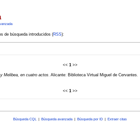
a
vanzada
ios de búsqueda introducidos (
RSS
):
<<
1
>>
 y Melibea, en cuatro actos
. Alicante: Biblioteca Virtual Miguel de Cervantes.
<<
1
>>
Búsqueda CQL
|
Búsqueda avanzada
|
Búsqueda por ID
|
Extraer citas