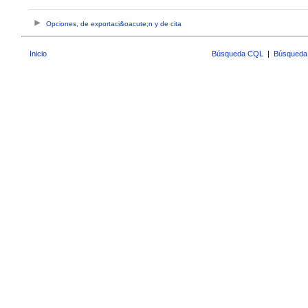
Opciones, de exportaci&oacute;n y de cita
Inicio
Búsqueda CQL
|
Búsqueda