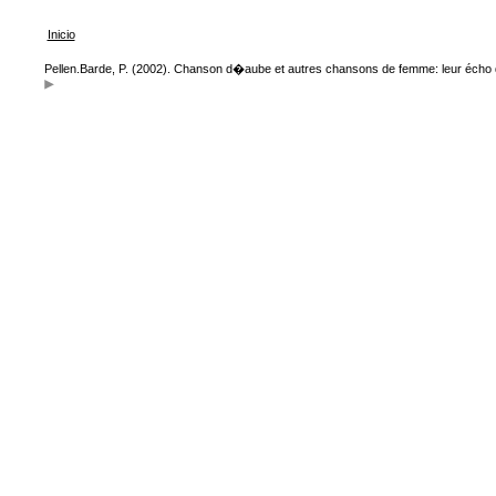
Inicio
Pellen.Barde, P. (2002). Chanson d�aube et autres chansons de femme: leur écho 