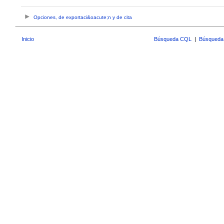
Opciones, de exportaci&oacute;n y de cita
Inicio
Búsqueda CQL
|
Búsqueda