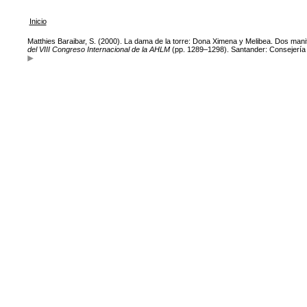
Inicio
Matthies Baraibar, S. (2000). La dama de la torre: Dona Ximena y Melibea. Dos manife
del VIII Congreso Internacional de la AHLM
(pp. 1289–1298). Santander: Consejería 