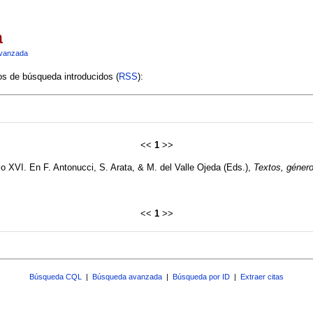
a
vanzada
ios de búsqueda introducidos (
RSS
):
<<
1
>>
lo XVI. En F. Antonucci, S. Arata, & M. del Valle Ojeda (Eds.),
Textos, género
<<
1
>>
Búsqueda CQL
|
Búsqueda avanzada
|
Búsqueda por ID
|
Extraer citas