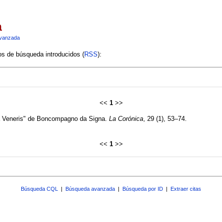
a
vanzada
ios de búsqueda introducidos (
RSS
):
<<
1
>>
Rota Veneris" de Boncompagno da Signa.
La Corónica
, 29 (1), 53–74.
<<
1
>>
Búsqueda CQL
|
Búsqueda avanzada
|
Búsqueda por ID
|
Extraer citas