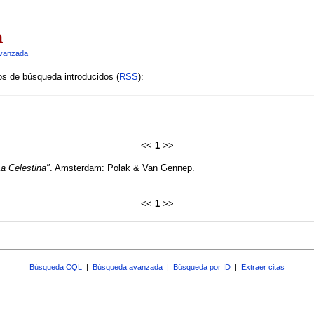
a
vanzada
ios de búsqueda introducidos (
RSS
):
<<
1
>>
a Celestina"
. Amsterdam: Polak & Van Gennep.
<<
1
>>
Búsqueda CQL
|
Búsqueda avanzada
|
Búsqueda por ID
|
Extraer citas