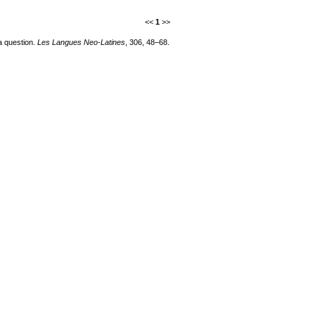
<<
1
>>
a question.
Les Langues Neo-Latines
, 306, 48–68.