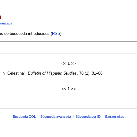
a
vanzada
ios de búsqueda introducidos (
RSS
):
<<
1
>>
in "Celestina".
Bulletin of Hispanic Studies
, 78 (1), 81–88.
<<
1
>>
Búsqueda CQL
|
Búsqueda avanzada
|
Búsqueda por ID
|
Extraer citas