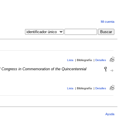
Mi cuenta
Lista
|
Bibliografía
|
Detalles
al Congress in Commemoration of the Quincentennial
Lista
|
Bibliografía
|
Detalles
Ayuda