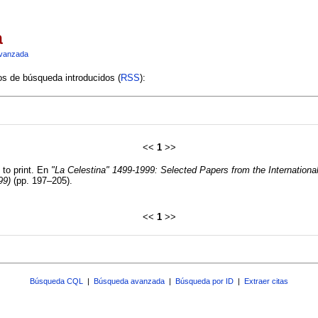
a
vanzada
ios de búsqueda introducidos (
RSS
):
<<
1
>>
 to print. En
"La Celestina" 1499-1999: Selected Papers from the Internation
99)
(pp. 197–205).
<<
1
>>
Búsqueda CQL
|
Búsqueda avanzada
|
Búsqueda por ID
|
Extraer citas