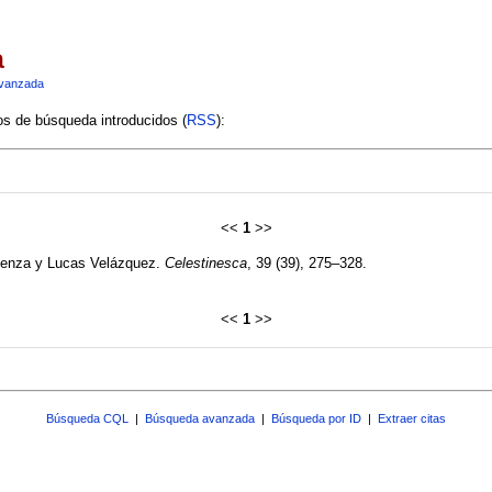
a
vanzada
ios de búsqueda introducidos (
RSS
):
<<
1
>>
Alenza y Lucas Velázquez.
Celestinesca
, 39 (39), 275–328.
<<
1
>>
Búsqueda CQL
|
Búsqueda avanzada
|
Búsqueda por ID
|
Extraer citas