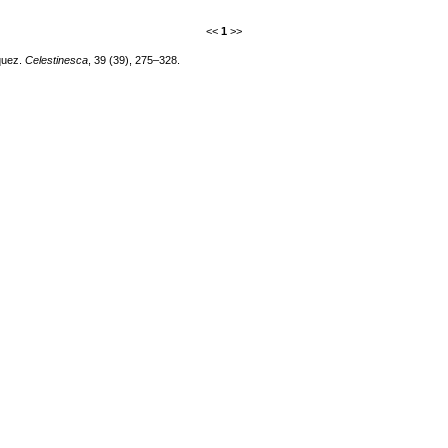
<<
1
>>
quez.
Celestinesca
, 39 (39), 275–328.