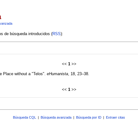
a
vanzada
ios de búsqueda introducidos (
RSS
):
<<
1
>>
he Place without a "Telos".
eHumanista
, 18, 23–38.
<<
1
>>
Búsqueda CQL
|
Búsqueda avanzada
|
Búsqueda por ID
|
Extraer citas