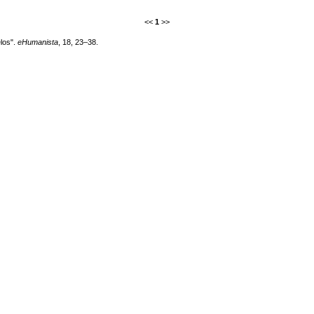
<<
1
>>
elos".
eHumanista
, 18, 23–38.