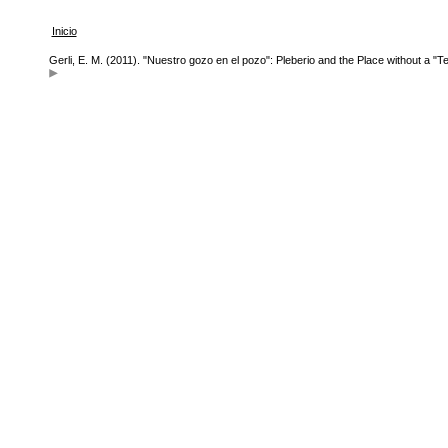
Inicio
Gerli, E. M. (2011). "Nuestro gozo en el pozo": Pleberio and the Place without a "T