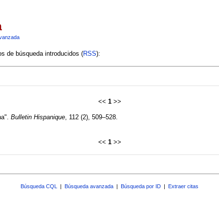
a
vanzada
ios de búsqueda introducidos (
RSS
):
<<
1
>>
na".
Bulletin Hispanique
, 112 (2), 509–528.
<<
1
>>
Búsqueda CQL
|
Búsqueda avanzada
|
Búsqueda por ID
|
Extraer citas