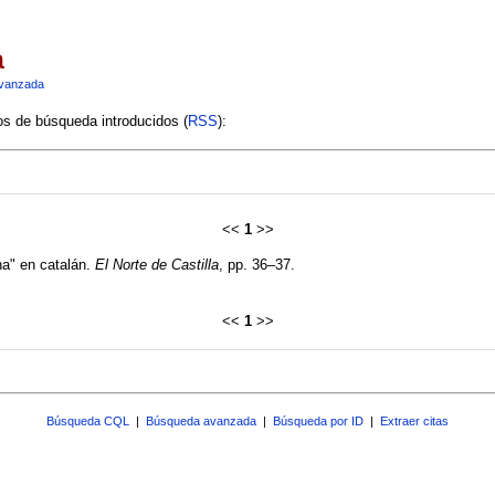
a
vanzada
ios de búsqueda introducidos (
RSS
):
<<
1
>>
na" en catalán.
El Norte de Castilla
, pp. 36–37.
<<
1
>>
Búsqueda CQL
|
Búsqueda avanzada
|
Búsqueda por ID
|
Extraer citas