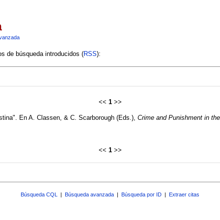
a
vanzada
ios de búsqueda introducidos (
RSS
):
<<
1
>>
estina". En A. Classen, & C. Scarborough (Eds.),
Crime and Punishment in th
<<
1
>>
Búsqueda CQL
|
Búsqueda avanzada
|
Búsqueda por ID
|
Extraer citas