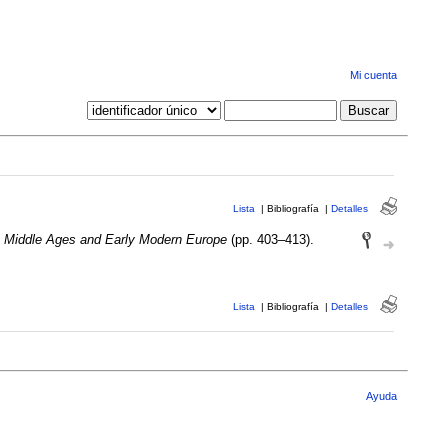
Mi cuenta
Lista
|
Bibliografía
|
Detalles
e Middle Ages and Early Modern Europe
(pp. 403–413).
Lista
|
Bibliografía
|
Detalles
Ayuda