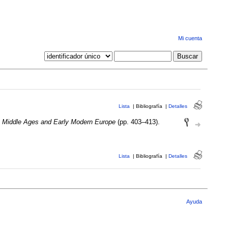
Mi cuenta
Lista
|
Bibliografía
|
Detalles
e Middle Ages and Early Modern Europe
(pp. 403–413).
Lista
|
Bibliografía
|
Detalles
Ayuda