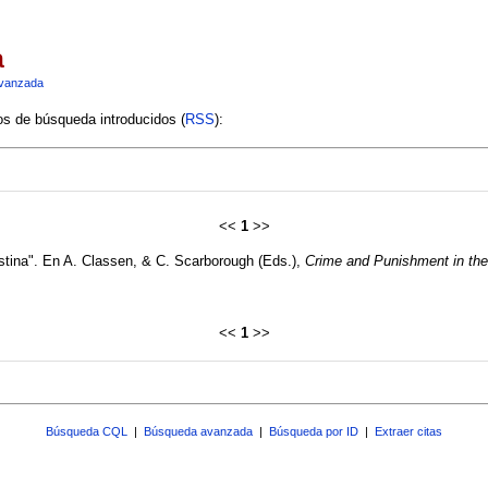
a
vanzada
ios de búsqueda introducidos (
RSS
):
<<
1
>>
estina". En A. Classen, & C. Scarborough (Eds.),
Crime and Punishment in th
<<
1
>>
Búsqueda CQL
|
Búsqueda avanzada
|
Búsqueda por ID
|
Extraer citas