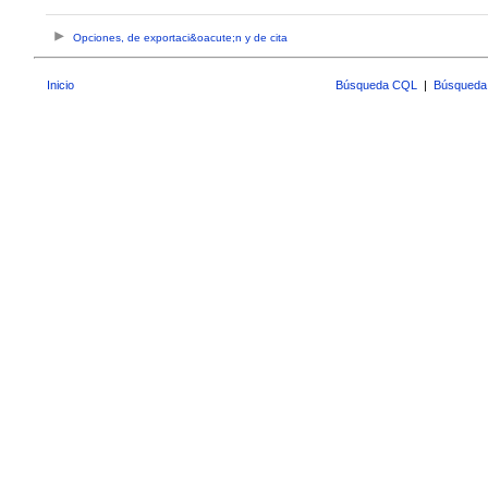
Opciones, de exportaci&oacute;n y de cita
Inicio
Búsqueda CQL
|
Búsqueda