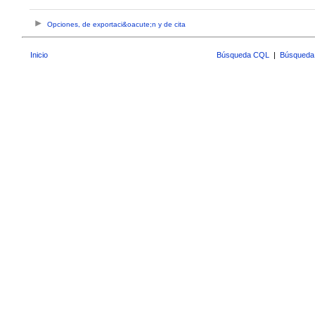
Opciones, de exportaci&oacute;n y de cita
Inicio
Búsqueda CQL
|
Búsqueda